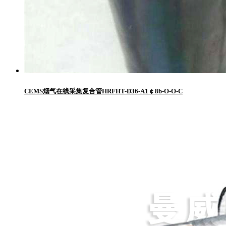
CEMS烟气在线采集复合管HRFHT-D36-A1￠8b-O-O-C