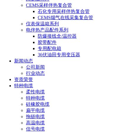
CEMS采样伴热复合管
石化专用采样伴热复合管
CEMS烟气在线采集复合管
仪表保温箱系列
电伴热产品配件系列
防爆接线盒/温控器
胶带配件
专用配电箱
36伏油田专用变压器
新闻动态
公司新闻
行业动态
资质荣誉
特种电缆
柔性电缆
特种电缆
硅橡胶电缆
扁平电缆
拖链电缆
高温电缆
信号电缆