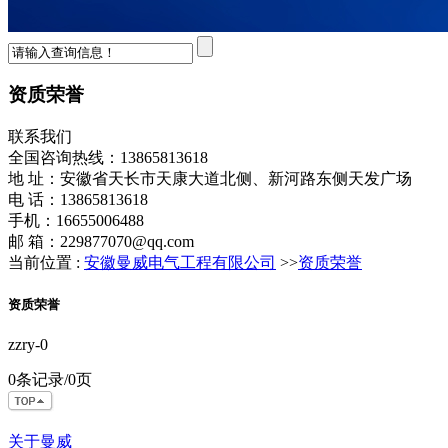
资质荣誉
联系我们
全国咨询热线：
13865813618
地 址：安徽省天长市天康大道北侧、新河路东侧天发广场
电 话：13865813618
手机：16655006488
邮 箱：229877070@qq.com
当前位置 :
安徽曼威电气工程有限公司
>>
资质荣誉
资质荣誉
zzry-0
0条记录/0页
关于曼威