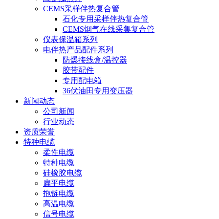
CEMS采样伴热复合管
石化专用采样伴热复合管
CEMS烟气在线采集复合管
仪表保温箱系列
电伴热产品配件系列
防爆接线盒/温控器
胶带配件
专用配电箱
36伏油田专用变压器
新闻动态
公司新闻
行业动态
资质荣誉
特种电缆
柔性电缆
特种电缆
硅橡胶电缆
扁平电缆
拖链电缆
高温电缆
信号电缆