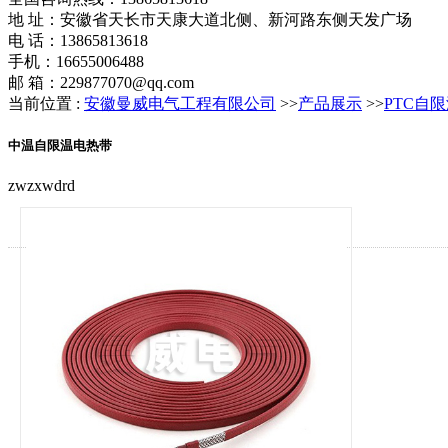
地 址：安徽省天长市天康大道北侧、新河路东侧天发广场
电 话：13865813618
手机：16655006488
邮 箱：229877070@qq.com
当前位置 :
安徽曼威电气工程有限公司
>>
产品展示
>>
PTC自
中温自限温电热带
zwzxwdrd